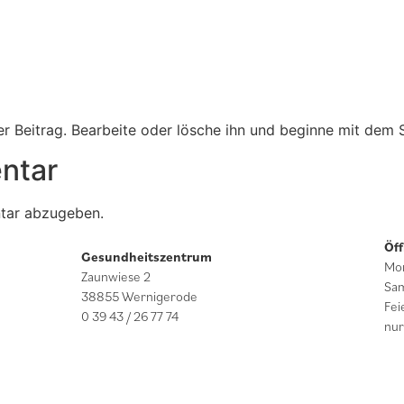
er Beitrag. Bearbeite oder lösche ihn und beginne mit dem 
ntar
tar abzugeben.
Öf
Gesundheitszentrum
Mon
Zaunwiese 2
Sam
38855 Wernigerode
Fei
0 39 43 / 26 77 74
nur