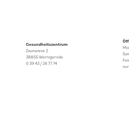
Öf
Gesundheitszentrum
Mon
Zaunwiese 2
Sam
38855 Wernigerode
Fei
0 39 43 / 26 77 74
nur