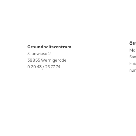
Öf
Gesundheitszentrum
Mon
Zaunwiese 2
Sam
38855 Wernigerode
Fei
0 39 43 / 26 77 74
nur